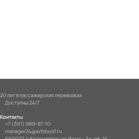
20 лет в пассажирских перевозках
Доступны 24/7
Контакты
+7 (391) 989-81-10
manager24@avtobus1.ru
660077, г. Красноярск, ул. Весны, 3а, оф. 16