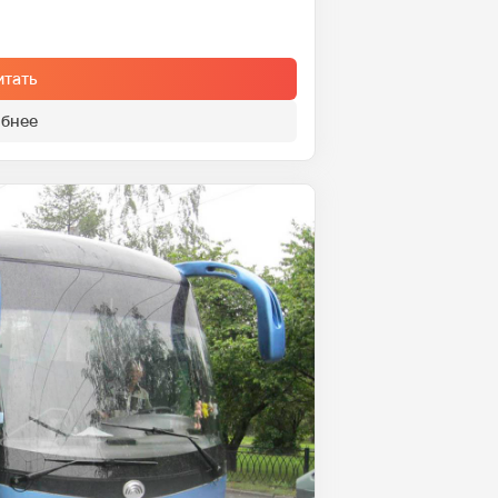
итать
бнее