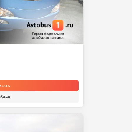
итать
бнее