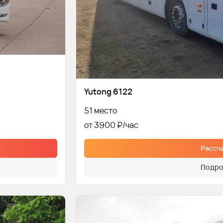
Yutong 6122
51 место
от 3900 ₽
Рассч
Подро