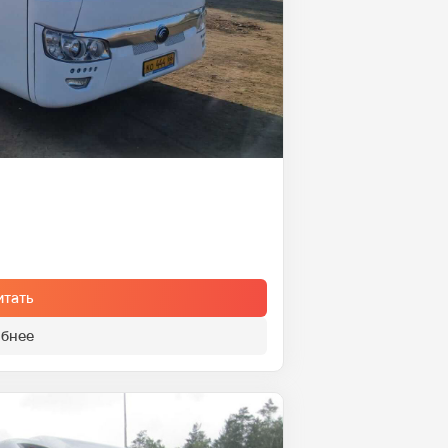
итать
бнее