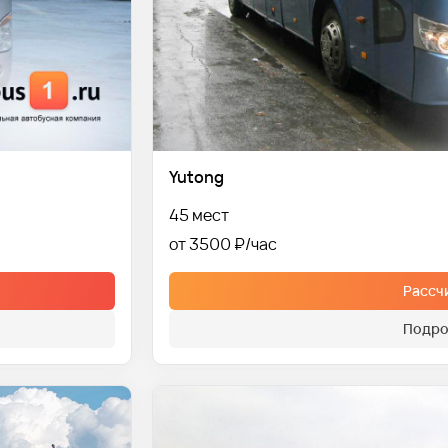
Yutong
45 мест
от 3500 ₽
Рассч
Подро