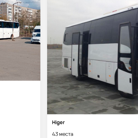
Higer
43 места