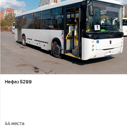
Нефаз 5299
44 места