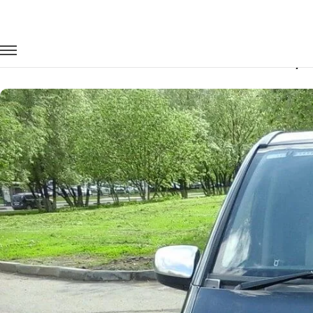
Главная
Автопарк
Минивэны
Mercedes-Benz Viano
Заказать Mercedes-Benz Viano Restyl