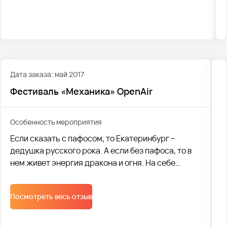
нечто!
Наша компания организовала поездку на
фестиваль. Мы перевезли 251 человека. Было
совершено 10 рейсов, в которых было
задействовано 10 автобусов. Каждый из наших
клиентов остался абсолютно доволен сервисом. И
Дата заказа: май 2017
с удовольствием хотел бы воспользоваться
Фестиваль «Механика» OpenAir
нашими услугами и отправиться на «Механика
2019» в следующем году.
Особенность мероприятия
Если сказать с пафосом, то Екатеринбург –
дедушка русского рока. А если без пафоса, то в
нем живет энергия дракона и огня. На себе
испытали силу и бешеный напор легендарного
наследия драконов участники крупнейшей
Посмотреть весь отзыв
музыкальной вечеринки на Урале.