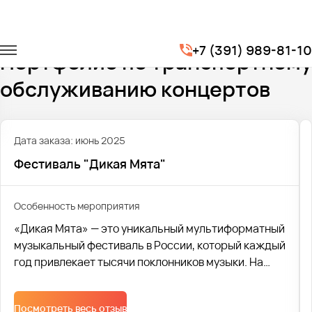
Главная
Портфолио
Транспорт на концерты
+7 (391) 989-81-10
Портфолио по транспортному
обслуживанию концертов
Дата заказа: июнь 2025
Фестиваль "Дикая Мята"
Особенность мероприятия
«Дикая Мята» — это уникальный мультиформатный
музыкальный фестиваль в России, который каждый
год привлекает тысячи поклонников музыки. На
сцене фестиваля выступают как известные и
любимые артисты, так и свежие имена, которые
Посмотреть весь отзыв
только начинают завоевывать сердца слушателей.