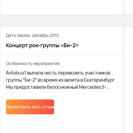
Дата заказа: декабрь 2015
Концерт рок-группы «Би-2»
Особенность мероприятия
Avtobus1 выпала честь перевозить участников
группы “Би-2” во время их визита в Екатеринбург.
Мы предоставили белоснежный Mercedes S-
class, чтобы музыканты чувствовали себя в нем
максимально комфортно и полностью
Посмотреть весь отзыв
организовали поездку.