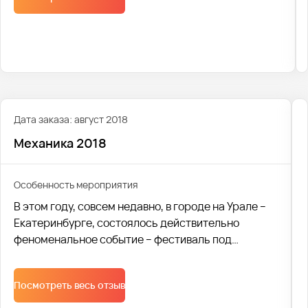
Мы с гордостью отмечаем, что в этом году нам
удалось доставить 2400 человек на фестиваль, и
мы рады разделить с вами эту незабываемую
музыкальную атмосферу!
Дата заказа: август 2018
Механика 2018
Особенность мероприятия
В этом году, совсем недавно, в городе на Урале –
Екатеринбурге, состоялось действительно
феноменальное событие – фестиваль под
названием «Механика 2018». На мероприятии
стоило забыть обо всем на свете и просто
Посмотреть весь отзыв
отдаваться ощущениям. Новейшие технологии
вкупе с человеческим разумом – и получается