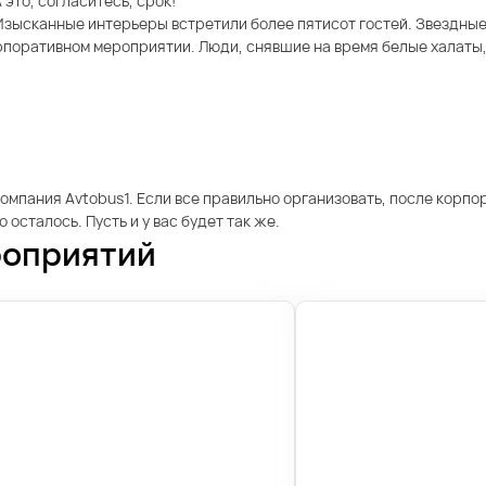
это, согласитесь, срок!
зысканные интерьеры встретили более пятисот гостей. Звездны
поративном мероприятии. Люди, снявшие на время белые халаты, у
омпания Avtobus1. Если все правильно организовать, после корпо
осталось. Пусть и у вас будет так же.
роприятий