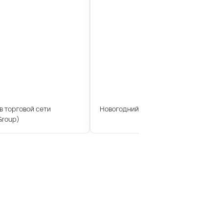
 торговой сети
Новогодний корпоратив компании И
Group)