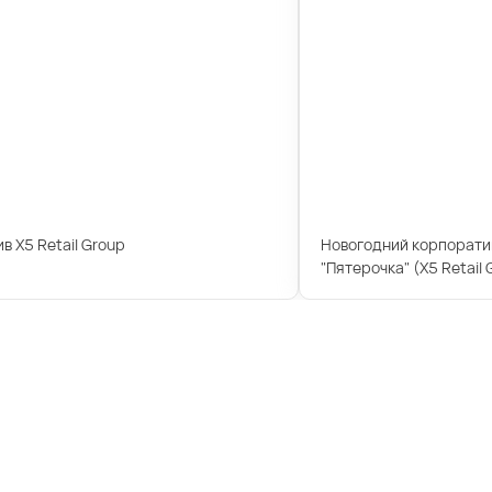
в X5 Retail Group
Новогодний корпоратив
"Пятерочка" (X5 Retail 