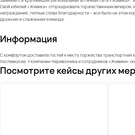
занимается крупнейшая региональная аптечная сеть «Живика». А 
Свой юбилей «Живика» отпраздновала торжественным вечером. И
награждения, теплые слова благодарности – все было на этом кор
дружная и слаженная команда.
Информация
С комфортом доставила гостей к месту торжества транспортная к
послевкусие. У компании-перевозчика и сотрудников «Живики» оно 
Посмотрите кейсы других ме