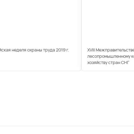
ская неделя охраны труда 2019 г.
XVIII Межправительств
лесопромышленному ко
хозяйству стран СНГ