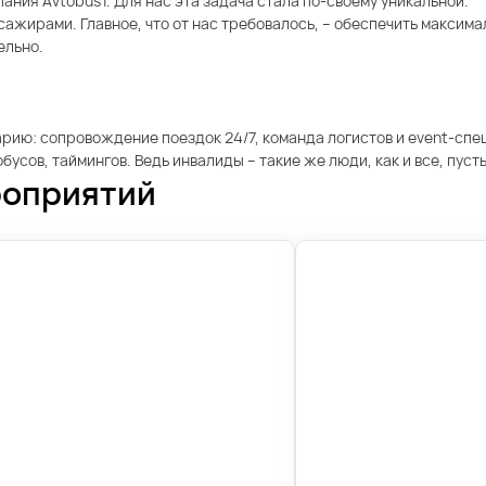
ния Avtobus1. Для нас эта задача стала по-своему уникальной.
сажирами. Главное, что от нас требовалось, – обеспечить максим
ельно.
арию: сопровождение поездок 24/7, команда логистов и event-сп
усов, таймингов. Ведь инвалиды – такие же люди, как и все, пуст
роприятий