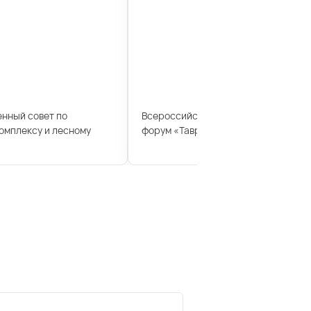
енный совет по
Всероссийский молодежный образ
мплексу и лесному
форум «Таврида»