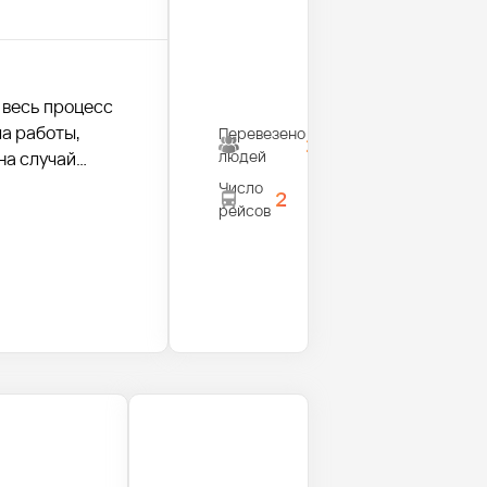
 весь процесс
а работы,
Перевезено
28
людей
на случай
Число
2
рейсов