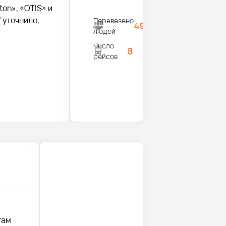
on», «OTIS» и
 уточнило,
Перевезено
495
людей
Число
8
рейсов
там