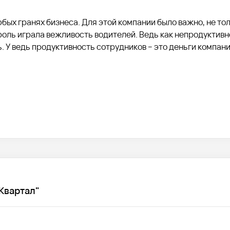
бых гранях бизнеса. Для этой компании было важно, не то
оль играла вежливость водителей. Ведь как непродуктивн
. У ведь продуктивность сотрудников – это деньги компан
а транспорте. Один из пунктов – вежливое и доброжелател
Квартал"