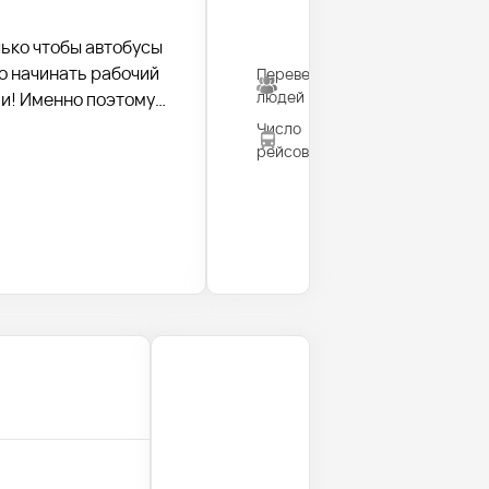
лько чтобы автобусы
о начинать рабочий
Перевезено
820
людей
ии! Именно поэтому
ьное общение с
Число
35
рейсов