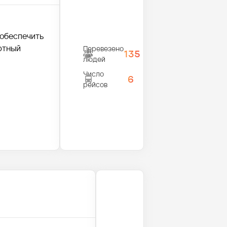
 обеспечить
ртный
Перевезено
135
людей
Число
6
рейсов