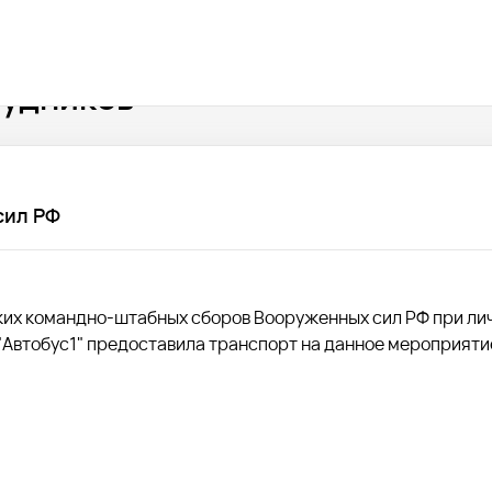
рудников
сил РФ
ских командно-штабных сборов Вооруженных сил РФ при ли
"Автобус1" предоставила транспорт на данное мероприяти