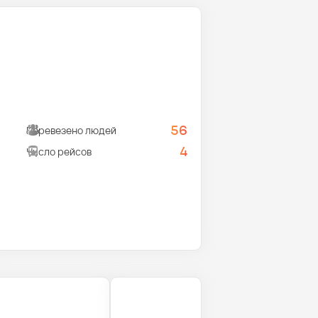
56
Перевезено людей
4
Число рейсов