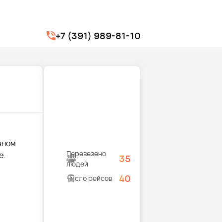
+7 (391) 989-81-10
чном
Перевезено
е.
35
людей
40
Число рейсов