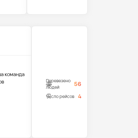
ша команда
Перевезено
ов
56
людей
4
Число рейсов