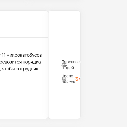
т 11 микроавтобусов
еревозится порядка
Перевезено
470
людей
, чтобы сотрудники
Число
34
рейсов