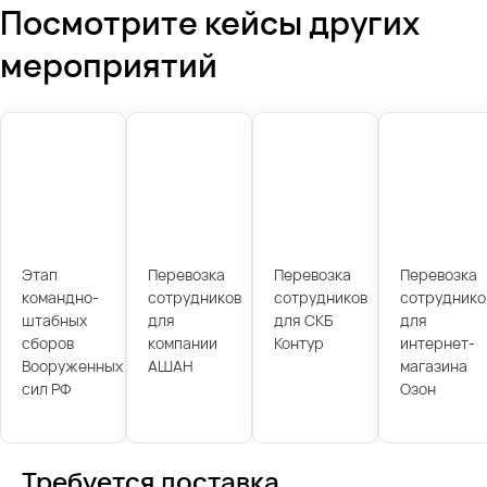
Посмотрите кейсы других
мероприятий
Этап
Перевозка
Перевозка
Перевозка
командно-
сотрудников
сотрудников
сотруднико
штабных
для
для СКБ
для
сборов
компании
Контур
интернет-
Вооруженных
АШАН
магазина
сил РФ
Озон
Требуется доставка